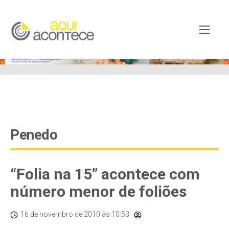
google-site-verification=EjSe5c8YipkwGd6E7NrnqocbcNz-
Xy8lpYSLnxw-AX8 google-site-verification:
googleb82de9a22cec23e8.html
Penedo
“Folia na 15” acontece com
número menor de foliões
16 de novembro de 2010
às 10:53