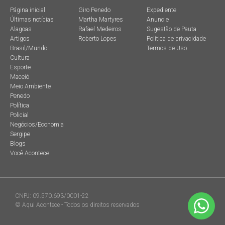
Página inicial
Giro Penedo
Expediente
Últimas notícias
Martha Martyres
Anuncie
Alagoas
Rafael Medeiros
Sugestão de Pauta
Artigos
Roberto Lopes
Política de privacidade
Brasil/Mundo
Termos de Uso
Cultura
Esporte
Maceió
Meio Ambiente
Penedo
Política
Policial
Negócios/Economia
Sergipe
Blogs
Você Acontece
CNPJ: 09.570.693/0001-22
© Aqui Acontece - Todos os direitos reservados