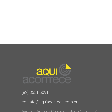
(82) 3551.5091
contato@aquiacontece.com.br
Avenida Antonio Candido Toledo Cabral, 149,