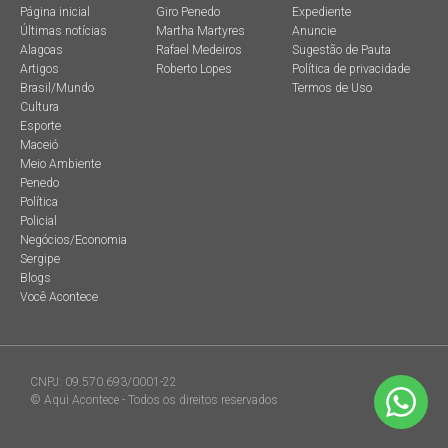
Página inicial
Giro Penedo
Expediente
Últimas notícias
Martha Martyres
Anuncie
Alagoas
Rafael Medeiros
Sugestão de Pauta
Artigos
Roberto Lopes
Política de privacidade
Brasil/Mundo
Termos de Uso
Cultura
Esporte
Maceió
Meio Ambiente
Penedo
Política
Policial
Negócios/Economia
Sergipe
Blogs
Você Acontece
CNPJ: 09.570.693/0001-22
© Aqui Acontece - Todos os direitos reservados