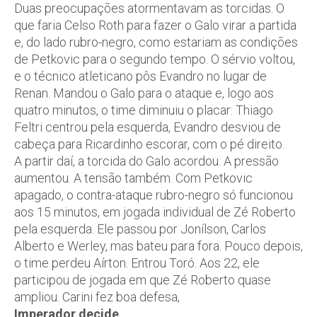
Duas preocupações atormentavam as torcidas. O
que faria Celso Roth para fazer o Galo virar a partida
e, do lado rubro-negro, como estariam as condições
de Petkovic para o segundo tempo. O sérvio voltou,
e o técnico atleticano pôs Evandro no lugar de
Renan. Mandou o Galo para o ataque e, logo aos
quatro minutos, o time diminuiu o placar: Thiago
Feltri centrou pela esquerda, Evandro desviou de
cabeça para Ricardinho escorar, com o pé direito.
A partir daí, a torcida do Galo acordou. A pressão
aumentou. A tensão também. Com Petkovic
apagado, o contra-ataque rubro-negro só funcionou
aos 15 minutos, em jogada individual de Zé Roberto
pela esquerda. Ele passou por Jonílson, Carlos
Alberto e Werley, mas bateu para fora. Pouco depois,
o time perdeu Aírton. Entrou Toró. Aos 22, ele
participou de jogada em que Zé Roberto quase
ampliou. Carini fez boa defesa,
Imperador decide