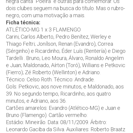
negra canta “Poeira” e outras para comemorar. Os
dois clubes seguem na busca do título. Mas o rubro-
negro, com uma motivação a mais.
Ficha técnica:
ATLÉTICO-MG 1 x 3 FLAMENGO
Carini, Carlos Alberto, Pedro Benítez, Werley e
Thiago Feltri; Jonílson, Renan (Evandro), Correa
(Sérginho) e Ricardinho; Éder Luís (Rentería) e Diego
Tardelli . Bruno, Leo Moura, Álvaro, Ronaldo Angelim
e Juan; Maldonado, Aírton (Toró), Willians e Petkovic
(Fierro); Zé Roberto (Wellinton) e Adriano.
Técnico: Celso Roth. Técnico: Andrade.
Gols: Petkovic, aos nove minutos, e Maldonado, aos
39. No segundo tempo, Ricardinho, aos quatro
minutos, e Adriano, aos 36.
Cartões amarelos: Evandro (Atlético-MG) e Juan e
Bruno (Flamengo). Cartão vermelho:
Estádio: Mineirão. Data: 08/11/2009. Árbitro:
Leonardo Gaciba da Silva. Auxiliares: Roberto Braatz