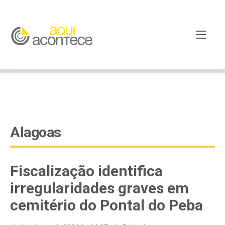
google-site-verification=EjSe5c8YipkwGd6E7NrnqocbcNz-
Xy8lpYSLnxw-AX8 google-site-verification:
googleb82de9a22cec23e8.html
Alagoas
Fiscalização identifica
irregularidades graves em
cemitério do Pontal do Peba