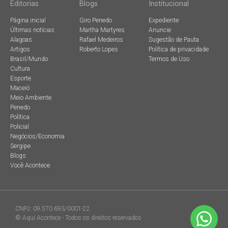
Editorias
Blogs
Institucional
Página inicial
Giro Penedo
Expediente
Últimas notícias
Martha Martyres
Anuncie
Alagoas
Rafael Medeiros
Sugestão de Pauta
Artigos
Roberto Lopes
Política de privacidade
Brasil/Mundo
Termos de Uso
Cultura
Esporte
Maceió
Meio Ambiente
Penedo
Política
Policial
Negócios/Economia
Sergipe
Blogs
Você Acontece
CNPJ: 09.570.693/0001-22
© Aqui Acontece - Todos os direitos reservados