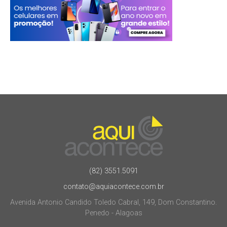
(82) 3551.5091
contato@aquiacontece.com.br
Avenida Antonio Candido Toledo Cabral, 149, Dom Constantino.
Penedo - Alagoas