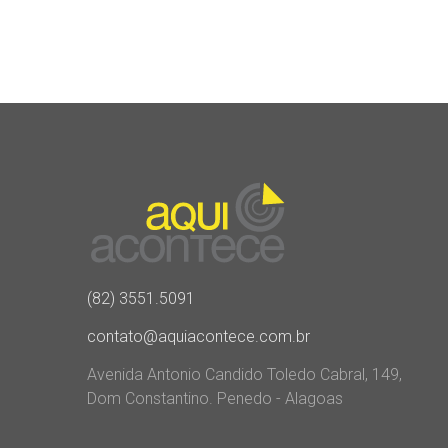
(82) 3551.5091
contato@aquiacontece.com.br
Avenida Antonio Candido Toledo Cabral, 149,
Dom Constantino. Penedo - Alagoas