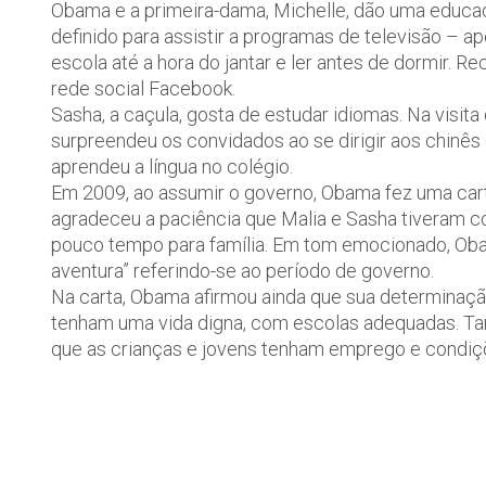
Obama e a primeira-dama, Michelle, dão uma educaçã
definido para assistir a programas de televisão – a
escola até a hora do jantar e ler antes de dormir. Re
rede social Facebook.
Sasha, a caçula, gosta de estudar idiomas. Na visita
surpreendeu os convidados ao se dirigir aos chinê
aprendeu a língua no colégio.
Em 2009, ao assumir o governo, Obama fez uma carta
agradeceu a paciência que Malia e Sasha tiveram c
pouco tempo para família. Em tom emocionado, Oba
aventura” referindo-se ao período de governo.
Na carta, Obama afirmou ainda que sua determinaçã
tenham uma vida digna, com escolas adequadas. Ta
que as crianças e jovens tenham emprego e condiçõ