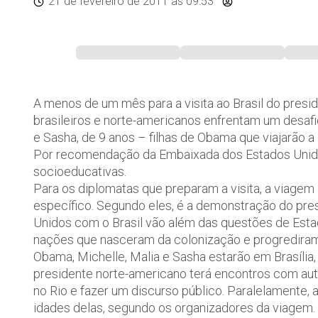
21 de fevereiro de 2011
às 09:53
A menos de um mês para a visita ao Brasil do pres
brasileiros e norte-americanos enfrentam um desafio:
e Sasha, de 9 anos – filhas de Obama que viajarão a 
Por recomendação da Embaixada dos Estados Unidos 
socioeducativas.
Para os diplomatas que preparam a visita, a viagem
específico. Segundo eles, é a demonstração do pre
Unidos com o Brasil vão além das questões de Es
nações que nasceram da colonização e progrediram 
Obama, Michelle, Malia e Sasha estarão em Brasília, 
presidente norte-americano terá encontros com au
no Rio e fazer um discurso público. Paralelamente, a
idades delas, segundo os organizadores da viagem.