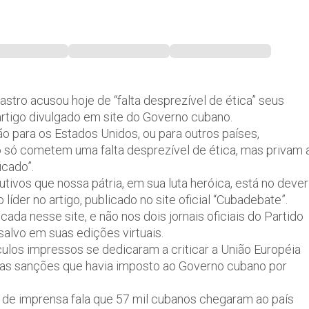
Castro acusou hoje de “falta desprezível de ética” seus
artigo divulgado em site do Governo cubano.
o para os Estados Unidos, ou para outros países,
o só cometem uma falta desprezível de ética, mas privam 
icado”.
ivos que nossa pátria, em sua luta heróica, está no dever
íder no artigo, publicado no site oficial “Cubadebate”.
icada nesse site, e não nos dois jornais oficiais do Partido
alvo em suas edições virtuais.
culos impressos se dedicaram a criticar a União Européia
 as sanções que havia imposto ao Governo cubano por
o de imprensa fala que 57 mil cubanos chegaram ao país