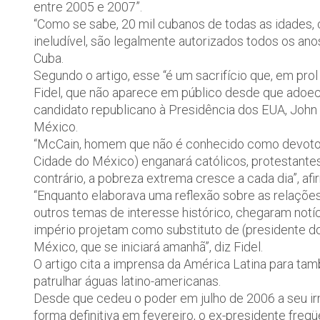
entre 2005 e 2007”.
“Como se sabe, 20 mil cubanos de todas as idades
ineludível, são legalmente autorizados todos os an
Cuba.
Segundo o artigo, esse “é um sacrifício que, em prol 
Fidel, que não aparece em público desde que adoeceu
candidato republicano à Presidência dos EUA, John 
México.
“McCain, homem que não é conhecido como devoto p
Cidade do México) enganará católicos, protestantes,
contrário, a pobreza extrema cresce a cada dia”, afir
“Enquanto elaborava uma reflexão sobre as relaçõe
outros temas de interesse histórico, chegaram not
império projetam como substituto de (presidente do
México, que se iniciará amanhã”, diz Fidel.
O artigo cita a imprensa da América Latina para tam
patrulhar águas latino-americanas.
Desde que cedeu o poder em julho de 2006 a seu irm
forma definitiva em fevereiro, o ex-presidente freq