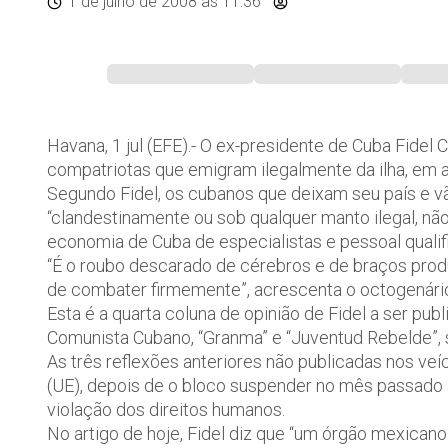
1 de julho de 2008
às 11:36
Havana, 1 jul (EFE).- O ex-presidente de Cuba Fidel 
compatriotas que emigram ilegalmente da ilha, em 
Segundo Fidel, os cubanos que deixam seu país e vã
“clandestinamente ou sob qualquer manto ilegal, nã
economia de Cuba de especialistas e pessoal qualif
“É o roubo descarado de cérebros e de braços produt
de combater firmemente”, acrescenta o octogenário l
Esta é a quarta coluna de opinião de Fidel a ser publ
Comunista Cubano, “Granma” e “Juventud Rebelde”, s
As três reflexões anteriores não publicadas nos veí
(UE), depois de o bloco suspender no mês passado
violação dos direitos humanos.
No artigo de hoje, Fidel diz que “um órgão mexican