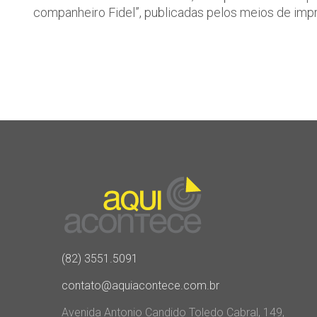
companheiro Fidel”, publicadas pelos meios de impr
(82) 3551.5091
contato@aquiacontece.com.br
Avenida Antonio Candido Toledo Cabral, 149,