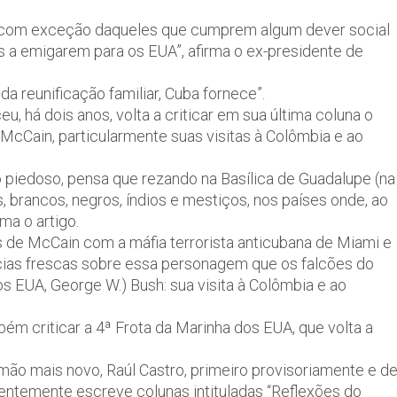
, com exceção daqueles que cumprem algum dever social
os a emigarem para os EUA”, afirma o ex-presidente de
da reunificação familiar, Cuba fornece”.
, há dois anos, volta a criticar em sua última coluna o
McCain, particularmente suas visitas à Colômbia e ao
iedoso, pensa que rezando na Basílica de Guadalupe (na
 brancos, negros, índios e mestiços, nos países onde, ao
ma o artigo.
s de McCain com a máfia terrorista anticubana de Miami e
ícias frescas sobre essa personagem que os falcões do
s EUA, George W.) Bush: sua visita à Colômbia e ao
bém criticar a 4ª Frota da Marinha dos EUA, que volta a
ão mais novo, Raúl Castro, primeiro provisoriamente e d
üentemente escreve colunas intituladas “Reflexões do