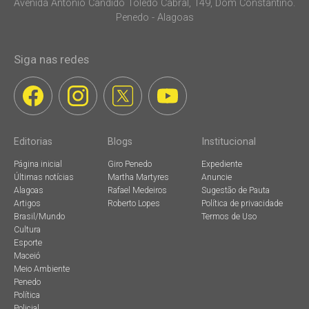
Avenida Antonio Candido Toledo Cabral, 149, Dom Constantino.
Penedo - Alagoas
Siga nas redes
Editorias
Blogs
Institucional
Página inicial
Giro Penedo
Expediente
Últimas notícias
Martha Martyres
Anuncie
Alagoas
Rafael Medeiros
Sugestão de Pauta
Artigos
Roberto Lopes
Política de privacidade
Brasil/Mundo
Termos de Uso
Cultura
Esporte
Maceió
Meio Ambiente
Penedo
Política
Policial