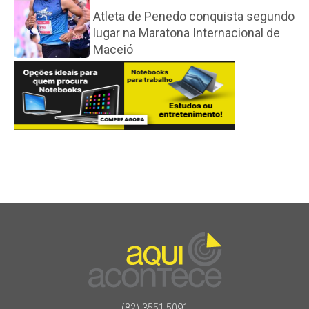
Atleta de Penedo conquista segundo
lugar na Maratona Internacional de
Maceió
(82) 3551.5091