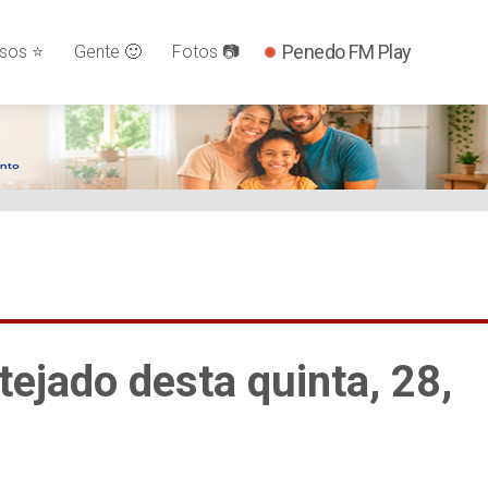
Penedo FM Play
os ⭐️
Gente 🙂
Fotos 📷
tejado desta quinta, 28,