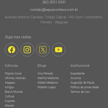
(82) 3551.5091
contato@aquiacontece.com.br
Avenida Antonio Candido Toledo Cabral, 149, Dom Constantino.
Penedo - Alagoas
Siga nas redes
Editorias
Blogs
Institucional
Página inicial
Giro Penedo
Expediente
Últimas notícias
Martha Martyres
Anuncie
Alagoas
Rafael Medeiros
Sugestão de Pauta
Artigos
Roberto Lopes
Política de privacidade
Brasil/Mundo
Termos de Uso
Cultura
Esporte
Maceió