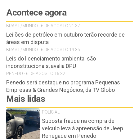
Acontece agora
BRASIL/MUNDO - 6 DE AGOSTO 21:37
Leilões de petróleo em outubro terão recorde de
áreas em disputa
BRASIL/MUNDO - 6 DE AGOSTO 19:35
Leis do licenciamento ambiental são
inconstitucionais, avalia DPU
PENEDO - 6 DE AGOSTO 16:32
Penedo será destaque no programa Pequenas
Empresas & Grandes Negócios, da TV Globo
Mais lidas
POLICIAL
Suposta fraude na compra de
veículo leva à apreensão de Jeep
Renegade em Penedo