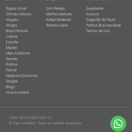
Página inicial
Giro Penedo
Expediente
Últimas notícias
Martha Martyres
Anuncie
Alagoas
Rafael Medeiros
Sugestão de Pauta
Artigos
Roberto Lopes
Política de privacidade
Brasil/Mundo
Termos de Uso
Cultura
Esporte
Maceió
Meio Ambiente
Penedo
Política
Policial
Negócios/Economia
Sergipe
Blogs
Você Acontece
CNPJ: 09.570.693/0001-22
© Aqui Acontece - Todos os direitos reservados