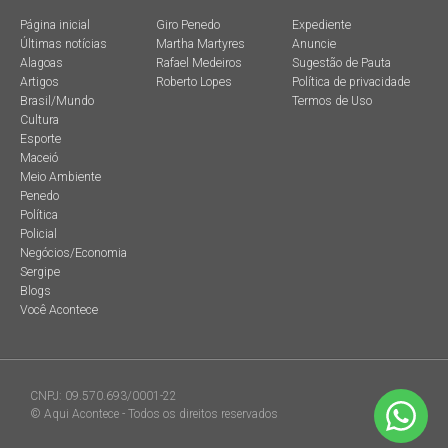
Página inicial
Giro Penedo
Expediente
Últimas notícias
Martha Martyres
Anuncie
Alagoas
Rafael Medeiros
Sugestão de Pauta
Artigos
Roberto Lopes
Política de privacidade
Brasil/Mundo
Termos de Uso
Cultura
Esporte
Maceió
Meio Ambiente
Penedo
Política
Policial
Negócios/Economia
Sergipe
Blogs
Você Acontece
CNPJ: 09.570.693/0001-22
© Aqui Acontece - Todos os direitos reservados