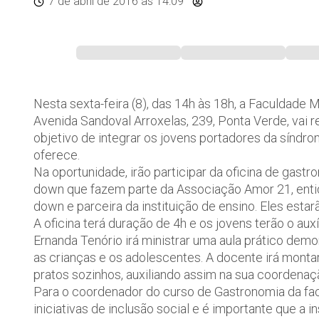
7 de abril de 2016
às 14:09
Nesta sexta-feira (8), das 14h às 18h, a Faculdade 
Avenida Sandoval Arroxelas, 239, Ponta Verde, vai re
objetivo de integrar os jovens portadores da síndrom
oferece.
Na oportunidade, irão participar da oficina de gast
down que fazem parte da Associação Amor 21, enti
down e parceira da instituição de ensino. Eles est
A oficina terá duração de 4h e os jovens terão o au
Ernanda Tenório irá ministrar uma aula prático dem
as crianças e os adolescentes. A docente irá monta
pratos sozinhos, auxiliando assim na sua coordenaç
Para o coordenador do curso de Gastronomia da fac
iniciativas de inclusão social e é importante que a i