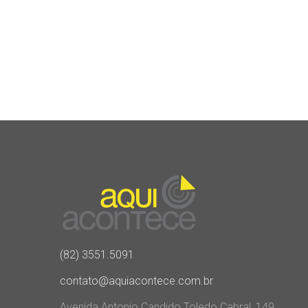
(82) 3551.5091
contato@aquiacontece.com.br
Avenida Antonio Candido Toledo Cabral, 149,