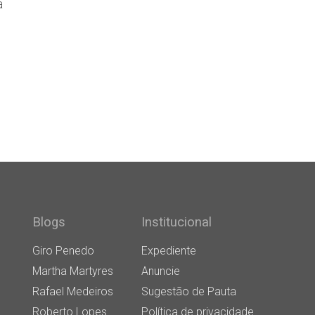
a
Blogs
Institucional
Giro Penedo
Expediente
Martha Martyres
Anuncie
Rafael Medeiros
Sugestão de Pauta
Roberto Lopes
Política de privacidade