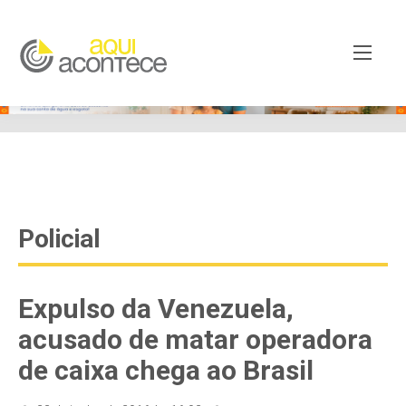
google-site-verification=EjSe5c8YipkwGd6E7NrnqocbcNz-
Xy8lpYSLnxw-AX8 google-site-verification:
googleb82de9a22cec23e8.html
Policial
Expulso da Venezuela,
acusado de matar operadora
de caixa chega ao Brasil