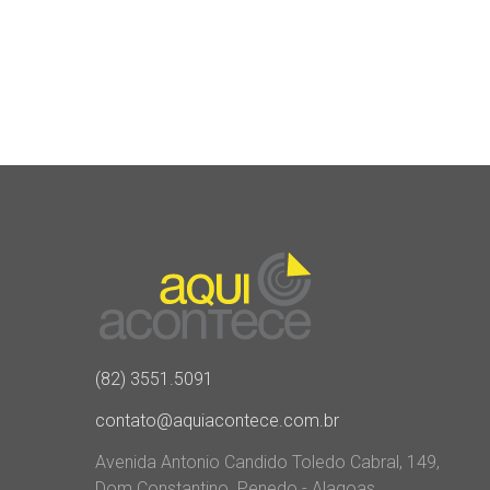
(82) 3551.5091
contato@aquiacontece.com.br
Avenida Antonio Candido Toledo Cabral, 149,
Dom Constantino. Penedo - Alagoas