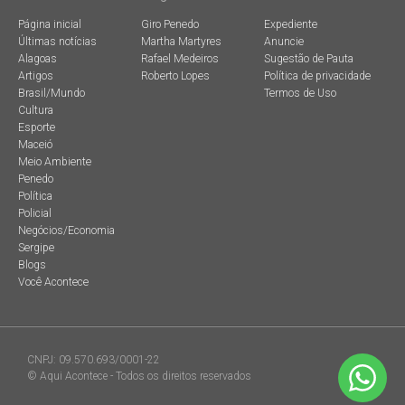
Página inicial
Giro Penedo
Expediente
Últimas notícias
Martha Martyres
Anuncie
Alagoas
Rafael Medeiros
Sugestão de Pauta
Artigos
Roberto Lopes
Política de privacidade
Brasil/Mundo
Termos de Uso
Cultura
Esporte
Maceió
Meio Ambiente
Penedo
Política
Policial
Negócios/Economia
Sergipe
Blogs
Você Acontece
CNPJ: 09.570.693/0001-22
© Aqui Acontece - Todos os direitos reservados