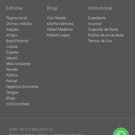
Editorias
Blogs
Institucional
Página inicial
Giro Penedo
Expediente
Últimas notícias
Martha Martyres
Anuncie
Alagoas
Rafael Medeiros
Sugestão de Pauta
Artigos
Roberto Lopes
Política de privacidade
Brasil/Mundo
Termos de Uso
Cultura
Esporte
Maceió
Meio Ambiente
Penedo
Política
Policial
Negócios/Economia
Sergipe
Blogs
Você Acontece
CNPJ: 09.570.693/0001-22