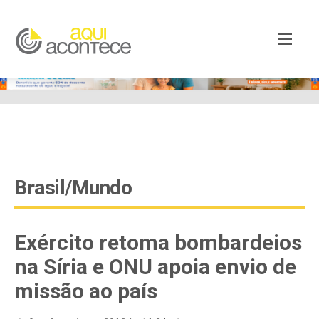
google-site-verification=EjSe5c8YipkwGd6E7NrnqocbcNz-
Xy8lpYSLnxw-AX8 google-site-verification:
googleb82de9a22cec23e8.html
Brasil/Mundo
Exército retoma bombardeios
na Síria e ONU apoia envio de
missão ao país