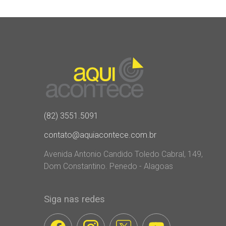
(82) 3551.5091
contato@aquiacontece.com.br
Avenida Antonio Candido Toledo Cabral, 149,
Dom Constantino. Penedo - Alagoas
Siga nas redes