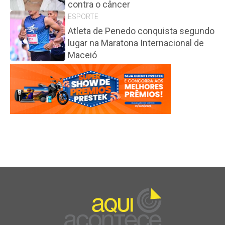
contra o câncer
ESPORTE
Atleta de Penedo conquista segundo
lugar na Maratona Internacional de
Maceió