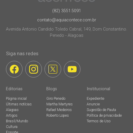
(82) 3551.5091
contato@aquiacontece.com.br
Avenida Antonio Candido Toledo Cabral, 149, Dom Constantino.
Penedo - Alagoas
Siga nas redes
Editorias
Blogs
Institucional
Página inicial
Giro Penedo
Expediente
Últimas notícias
Martha Martyres
Anuncie
Alagoas
Rafael Medeiros
Sugestão de Pauta
Artigos
Roberto Lopes
Política de privacidade
Brasil/Mundo
Termos de Uso
Cultura
Esporte