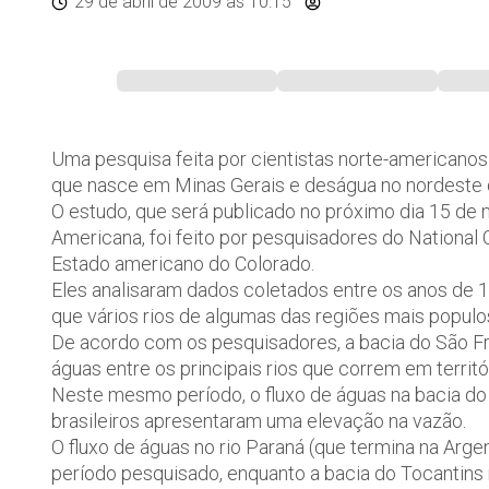
29 de abril de 2009
às 10:15
Uma pesquisa feita por cientistas norte-americanos 
que nasce em Minas Gerais e deságua no nordeste do
O estudo, que será publicado no próximo dia 15 de 
Americana, foi feito por pesquisadores do National
Estado americano do Colorado.
Eles analisaram dados coletados entre os anos de 1
que vários rios de algumas das regiões mais popul
De acordo com os pesquisadores, a bacia do São Fra
águas entre os principais rios que correm em territó
Neste mesmo período, o fluxo de águas na bacia do
brasileiros apresentaram uma elevação na vazão.
O fluxo de águas no rio Paraná (que termina na Arg
período pesquisado, enquanto a bacia do Tocantins