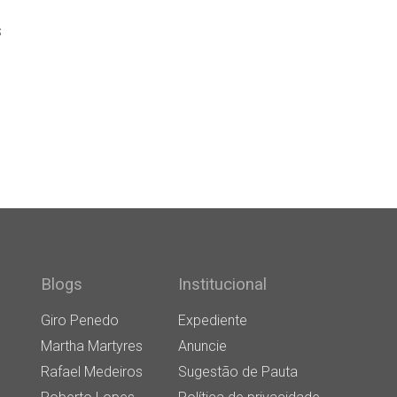
s
Blogs
Institucional
Giro Penedo
Expediente
Martha Martyres
Anuncie
Rafael Medeiros
Sugestão de Pauta