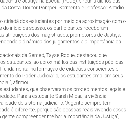
dania e Justiça na Escola (PCJE), e reuniu alunos das
o da Costa, Doutor Pompeu Sarmento e Professor Antídio
ação cidadã dos estudantes por meio da aproximação com o
es do início da sessão, os participantes receberam
as atribuições dos magistrados, promotores de Justiça,
endendo a dinâmica dos julgamentos e a importância da
ucacionais da Semed, Tayse Roque, destacou que
s estudantes, ao aproximá-los das instituições públicas
l fundamental na formação de cidadãos conscientes e
namento do Poder Judiciário, os estudantes ampliam seus
ial”, afirmou.
s estudantes, que observaram os procedimentos legais e
ciedade. Para a estudante Sarah Micau, a vivência
lidade do sistema judiciário. “A gente sempre tem
dade é diferente, porque são pessoas reais vivendo casos
 a gente compreender melhor a importância da Justiça”,