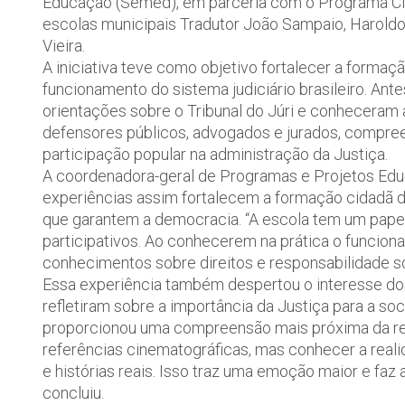
Educação (Semed), em parceria com o Programa Cida
escolas municipais Tradutor João Sampaio, Harold
Vieira.
A iniciativa teve como objetivo fortalecer a form
funcionamento do sistema judiciário brasileiro. Ant
orientações sobre o Tribunal do Júri e conheceram 
defensores públicos, advogados e jurados, compre
participação popular na administração da Justiça.
A coordenadora-geral de Programas e Projetos Ed
experiências assim fortalecem a formação cidadã do
que garantem a democracia. “A escola tem um pape
participativos. Ao conhecerem na prática o funcio
conhecimentos sobre direitos e responsabilidade soc
Essa experiência também despertou o interesse do
refletiram sobre a importância da Justiça para a so
proporcionou uma compreensão mais próxima da rea
referências cinematográficas, mas conhecer a reali
e histórias reais. Isso traz uma emoção maior e faz
concluiu.