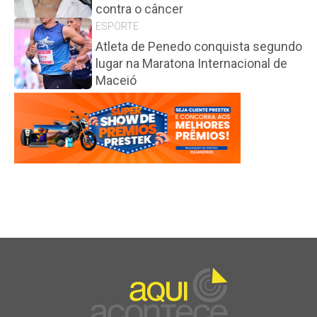
contra o câncer
ESPORTE
Atleta de Penedo conquista segundo
lugar na Maratona Internacional de
Maceió