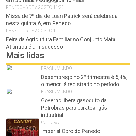
PENEDO - 6 DE AGOSTO 11:22
Missa de 7º dia de Luan Patrick será celebrada
nesta quinta, 6, em Penedo
PENEDO - 6 DE AGOSTO 11:16
Feira da Agricultura Familiar no Conjunto Mata
Atlântica é um sucesso
Mais lidas
BRASIL/MUNDO
Desemprego no 2º trimestre é 5,4%,
o menor já registrado no período
BRASIL/MUNDO
Governo libera gasoduto da
Petrobras para baratear gás
industrial
CULTURA
Imperial Coro do Penedo