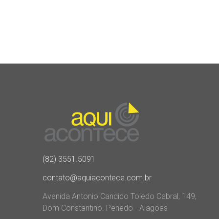
(82) 3551.5091
contato@aquiacontece.com.br
Avenida Antonio Candido Toledo Cabral, 149,
Dom Constantino. Penedo - Alagoas