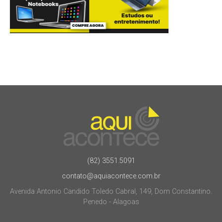
(82) 3551.5091
contato@aquiacontece.com.br
Avenida Antonio Candido Toledo Cabral, 149, Dom Constantino.
Penedo - Alagoas