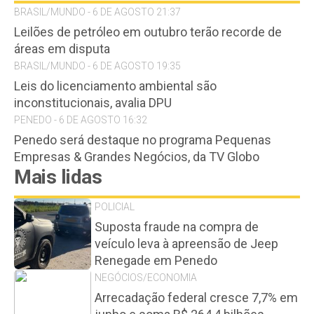
BRASIL/MUNDO - 6 DE AGOSTO 21:37
Leilões de petróleo em outubro terão recorde de
áreas em disputa
BRASIL/MUNDO - 6 DE AGOSTO 19:35
Leis do licenciamento ambiental são
inconstitucionais, avalia DPU
PENEDO - 6 DE AGOSTO 16:32
Penedo será destaque no programa Pequenas
Empresas & Grandes Negócios, da TV Globo
Mais lidas
POLICIAL
Suposta fraude na compra de
veículo leva à apreensão de Jeep
Renegade em Penedo
NEGÓCIOS/ECONOMIA
Arrecadação federal cresce 7,7% em