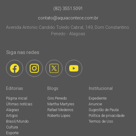
(82) 3551.5091
contato@aquiacontece.com.br
Avenida Antonio Candido Toledo Cabral, 149, Dom Constantino.
Penedo - Alagoas
Siga nas redes
Editorias
Blogs
Institucional
Página inicial
Giro Penedo
Expediente
Últimas notícias
Martha Martyres
Anuncie
Alagoas
Rafael Medeiros
Sugestão de Pauta
Artigos
Roberto Lopes
Política de privacidade
Brasil/Mundo
Termos de Uso
Cultura
Esporte