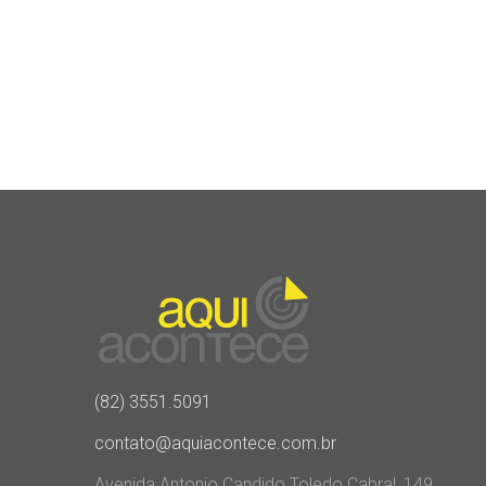
(82) 3551.5091
contato@aquiacontece.com.br
Avenida Antonio Candido Toledo Cabral, 149,