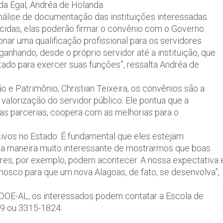
da Egal, Andréa de Holanda.
análise de documentação das instituições interessadas.
idas, elas poderão firmar o convênio com o Governo.
r uma qualificação profissional para os servidores
ganhando, desde o próprio servidor até a instituição, que
tado para exercer suas funções”, ressalta Andréa de
 e Patrimônio, Christian Teixeira, os convênios são a
 valorização do servidor público. Ele pontua que a
as parcerias, coopera com as melhorias para o
tivos no Estado. É fundamental que eles estejam
 uma maneira muito interessante de mostrarmos que boas
lares, por exemplo, podem acontecer. A nossa expectativa 
osco para que um nova Alagoas, de fato, se desenvolva”,
 DOE-AL, os interessados podem contatar a Escola de
9 ou 3315-1824.