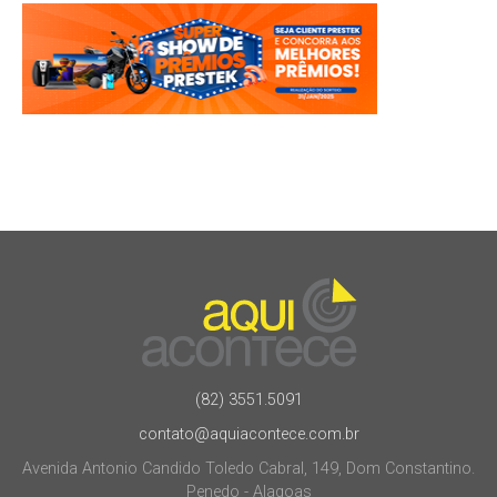
(82) 3551.5091
contato@aquiacontece.com.br
Avenida Antonio Candido Toledo Cabral, 149, Dom Constantino.
Penedo - Alagoas