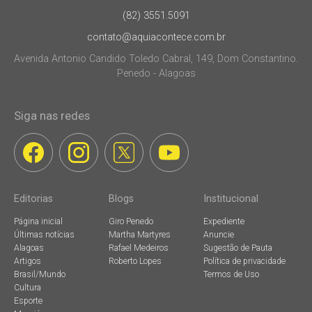
(82) 3551.5091
contato@aquiacontece.com.br
Avenida Antonio Candido Toledo Cabral, 149, Dom Constantino.
Penedo - Alagoas
Siga nas redes
Editorias
Blogs
Institucional
Página inicial
Giro Penedo
Expediente
Últimas notícias
Martha Martyres
Anuncie
Alagoas
Rafael Medeiros
Sugestão de Pauta
Artigos
Roberto Lopes
Política de privacidade
Brasil/Mundo
Termos de Uso
Cultura
Esporte