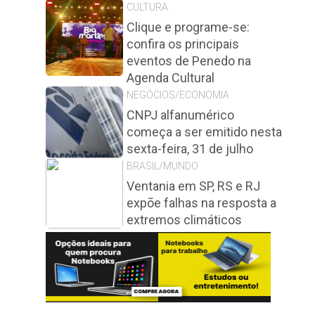
CULTURA
Clique e programe-se:
confira os principais
eventos de Penedo na
Agenda Cultural
NEGÓCIOS/ECONOMIA
CNPJ alfanumérico
começa a ser emitido nesta
sexta-feira, 31 de julho
BRASIL/MUNDO
Ventania em SP, RS e RJ
expõe falhas na resposta a
extremos climáticos