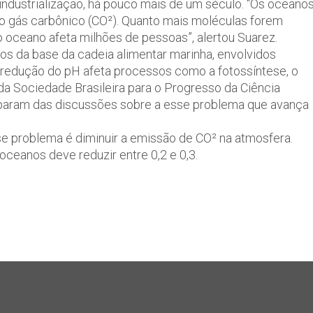
 industrialização, há pouco mais de um século. “Os oceanos
o gás carbônico (CO²). Quanto mais moléculas forem
 oceano afeta milhões de pessoas”, alertou Suarez.
os da base da cadeia alimentar marinha, envolvidos
 redução do pH afeta processos como a fotossíntese, o
a Sociedade Brasileira para o Progresso da Ciência
ciparam das discussões sobre a esse problema que avança
e problema é diminuir a emissão de CO² na atmosfera.
ceanos deve reduzir entre 0,2 e 0,3.