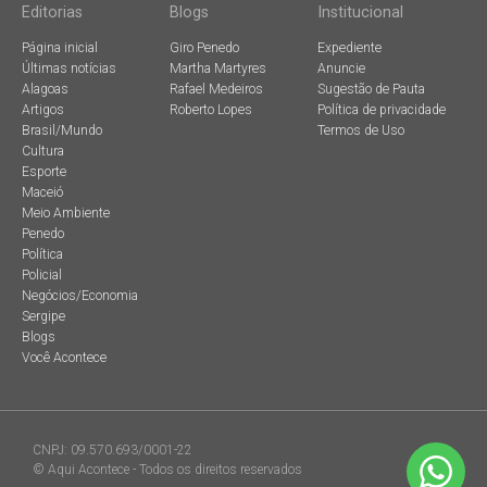
Editorias
Blogs
Institucional
Página inicial
Giro Penedo
Expediente
Últimas notícias
Martha Martyres
Anuncie
Alagoas
Rafael Medeiros
Sugestão de Pauta
Artigos
Roberto Lopes
Política de privacidade
Brasil/Mundo
Termos de Uso
Cultura
Esporte
Maceió
Meio Ambiente
Penedo
Política
Policial
Negócios/Economia
Sergipe
Blogs
Você Acontece
CNPJ: 09.570.693/0001-22
© Aqui Acontece - Todos os direitos reservados