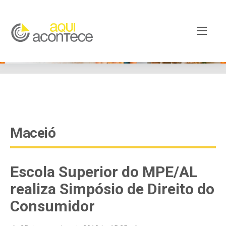
google-site-verification=EjSe5c8YipkwGd6E7NrnqocbcNz-
Xy8lpYSLnxw-AX8 google-site-verification:
googleb82de9a22cec23e8.html
Maceió
Escola Superior do MPE/AL
realiza Simpósio de Direito do
Consumidor