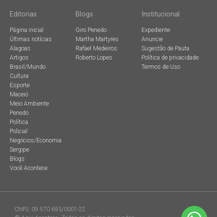
Editorias
Blogs
Institucional
Página inicial
Giro Penedo
Expediente
Últimas notícias
Martha Martyres
Anuncie
Alagoas
Rafael Medeiros
Sugestão de Pauta
Artigos
Roberto Lopes
Política de privacidade
Brasil/Mundo
Termos de Uso
Cultura
Esporte
Maceió
Meio Ambiente
Penedo
Política
Policial
Negócios/Economia
Sergipe
Blogs
Você Acontece
CNPJ: 09.570.693/0001-22