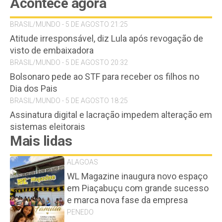
Acontece agora
BRASIL/MUNDO - 5 DE AGOSTO 21:25
Atitude irresponsável, diz Lula após revogação de
visto de embaixadora
BRASIL/MUNDO - 5 DE AGOSTO 20:32
Bolsonaro pede ao STF para receber os filhos no
Dia dos Pais
BRASIL/MUNDO - 5 DE AGOSTO 18:25
Assinatura digital e lacração impedem alteração em
sistemas eleitorais
Mais lidas
ALAGOAS
WL Magazine inaugura novo espaço
em Piaçabuçu com grande sucesso
e marca nova fase da empresa
PENEDO