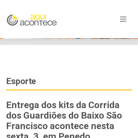
google-site-verification=EjSe5c8YipkwGd6E7NrnqocbcNz-
Xy8lpYSLnxw-AX8 google-site-verification:
googleb82de9a22cec23e8.html
Esporte
Entrega dos kits da Corrida
dos Guardiões do Baixo São
Francisco acontece nesta
sexta, 3, em Penedo