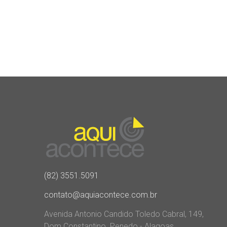
(82) 3551.5091
contato@aquiacontece.com.br
Avenida Antonio Candido Toledo Cabral, 149,
Dom Constantino. Penedo - Alagoas