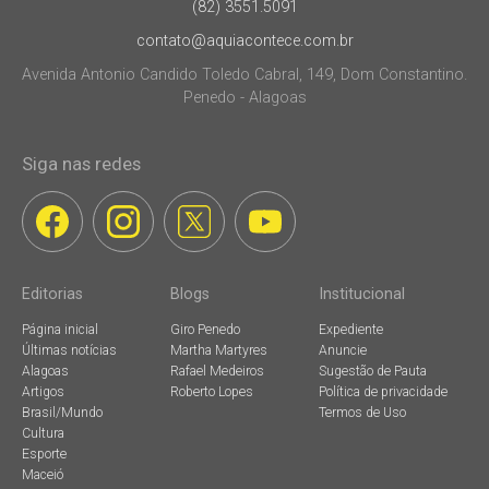
(82) 3551.5091
contato@aquiacontece.com.br
Avenida Antonio Candido Toledo Cabral, 149, Dom Constantino.
Penedo - Alagoas
Siga nas redes
Editorias
Blogs
Institucional
Página inicial
Giro Penedo
Expediente
Últimas notícias
Martha Martyres
Anuncie
Alagoas
Rafael Medeiros
Sugestão de Pauta
Artigos
Roberto Lopes
Política de privacidade
Brasil/Mundo
Termos de Uso
Cultura
Esporte
Maceió