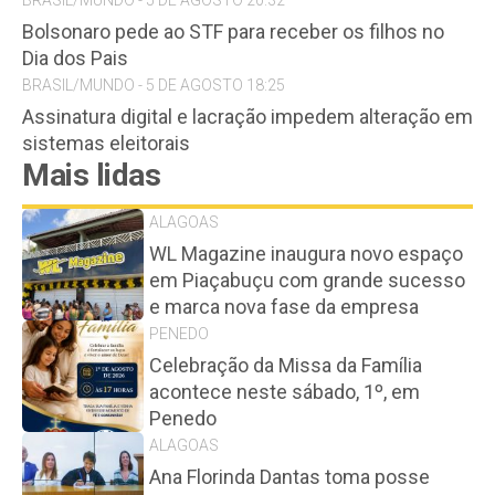
BRASIL/MUNDO - 5 DE AGOSTO 20:32
Bolsonaro pede ao STF para receber os filhos no
Dia dos Pais
BRASIL/MUNDO - 5 DE AGOSTO 18:25
Assinatura digital e lacração impedem alteração em
sistemas eleitorais
Mais lidas
ALAGOAS
WL Magazine inaugura novo espaço
em Piaçabuçu com grande sucesso
e marca nova fase da empresa
PENEDO
Celebração da Missa da Família
acontece neste sábado, 1º, em
Penedo
ALAGOAS
Ana Florinda Dantas toma posse