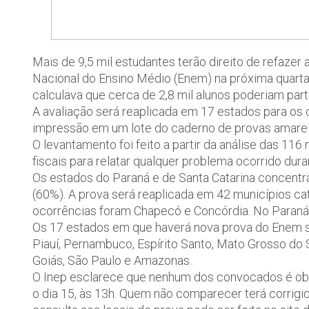
Mais de 9,5 mil estudantes terão direito de refaze
Nacional do Ensino Médio (Enem) na próxima quarta-f
calculava que cerca de 2,8 mil alunos poderiam par
A avaliação será reaplicada em 17 estados para os
impressão em um lote do caderno de provas amarelo
O levantamento foi feito a partir da análise das 11
fiscais para relatar qualquer problema ocorrido dur
Os estados do Paraná e de Santa Catarina concent
(60%). A prova será reaplicada em 42 municípios c
ocorrências foram Chapecó e Concórdia. No Paraná
Os 17 estados em que haverá nova prova do Enem são
Piauí, Pernambuco, Espírito Santo, Mato Grosso do S
Goiás, São Paulo e Amazonas.
O Inep esclarece que nenhum dos convocados é obr
o dia 15, às 13h. Quem não comparecer terá corrigid