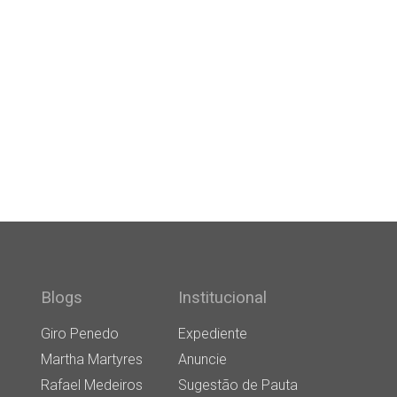
Blogs
Institucional
Giro Penedo
Expediente
Martha Martyres
Anuncie
Rafael Medeiros
Sugestão de Pauta