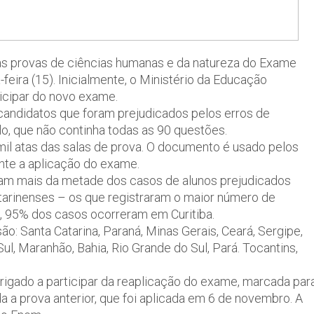
r as provas de ciências humanas e da natureza do Exame
eira (15). Inicialmente, o Ministério da Educação
ticipar do novo exame.
 candidatos que foram prejudicados pelos erros de
, que não continha todas as 90 questões.
6 mil atas das salas de prova. O documento é usado pelos
ante a aplicação do exame.
ram mais da metade dos casos de alunos prejudicados
atarinenses – os que registraram o maior número de
, 95% dos casos ocorreram em Curitiba.
: Santa Catarina, Paraná, Minas Gerais, Ceará, Sergipe,
ul, Maranhão, Bahia, Rio Grande do Sul, Pará. Tocantins,
igado a participar da reaplicação do exame, marcada par
a a prova anterior, que foi aplicada em 6 de novembro. A