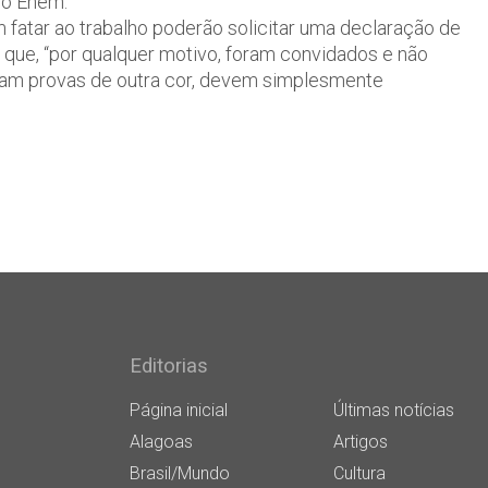
 do Enem.
 fatar ao trabalho poderão solicitar uma declaração de
que, “por qualquer motivo, foram convidados e não
aram provas de outra cor, devem simplesmente
Editorias
Página inicial
Últimas notícias
Alagoas
Artigos
Brasil/Mundo
Cultura