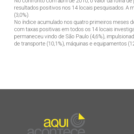
No confronto com abril de 2010, o valor da folha 
resultados positivos nos 14 locais pesquisados. A m
(3,0%).
No índice acumulado nos quatro primeiros meses do 
com taxas positivas em todos os 14 locais investig
permaneceu vindo de São Paulo (4,6%), impulsionad
de transporte (10,1%), máquinas e equipamentos (12