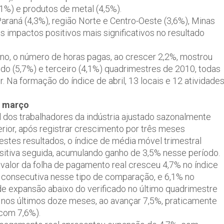
%) e produtos de metal (4,5%).
Paraná (4,3%), região Norte e Centro-Oeste (3,6%), Minas
s impactos positivos mais significativos no resultado
no, o número de horas pagas, ao crescer 2,2%, mostrou
o (5,7%) e terceiro (4,1%) quadrimestres de 2010, todas
. Na formação do índice de abril, 13 locais e 12 atividade
m março
l dos trabalhadores da indústria ajustado sazonalmente
ior, após registrar crescimento por três meses
tes resultados, o índice de média móvel trimestral
sitiva seguida, acumulando ganho de 3,5% nesse período.
 valor da folha de pagamento real cresceu 4,7% no índice
a consecutiva nesse tipo de comparação, e 6,1% no
de expansão abaixo do verificado no último quadrimestre
o nos últimos doze meses, ao avançar 7,5%, praticamente
 com 7,6%).