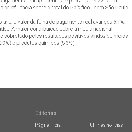
de pagamento real apresentou expansão de 4,7%, com
aior influência sobre o total do País ficou com São Paulo
ano, o valor da folha de pagamento real avançou 6,1%,
ados. A maior contribuição sobre a média nacional
o sobretudo pelos resultados positivos vindos de meios
,0%) e produtos químicos (5,3%).
Editorias
Página inicial
Últimas notícias