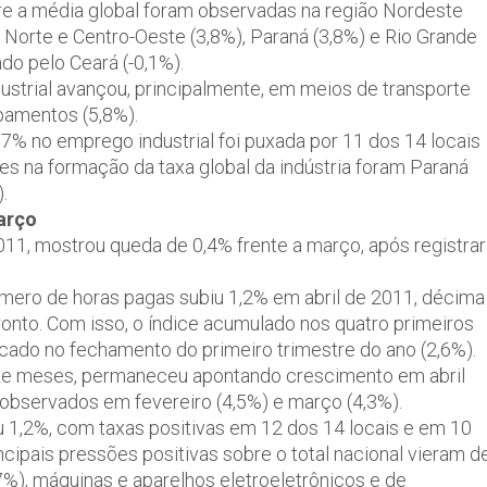
obre a média global foram observadas na região Nordeste
o Norte e Centro-Oeste (3,8%), Paraná (3,8%) e Rio Grande
ado pelo Ceará (-0,1%).
dustrial avançou, principalmente, em meios de transporte
ipamentos (5,8%).
7% no emprego industrial foi puxada por 11 dos 14 locais
es na formação da taxa global da indústria foram Paraná
.
arço
011, mostrou queda de 0,4% frente a março, após registrar
mero de horas pagas subiu 1,2% em abril de 2011, décima
ronto. Com isso, o índice acumulado nos quatro primeiros
cado no fechamento do primeiro trimestre do ano (2,6%).
doze meses, permaneceu apontando crescimento em abril
observados em fevereiro (4,5%) e março (4,3%).
 1,2%, com taxas positivas em 12 dos 14 locais e em 10
ncipais pressões positivas sobre o total nacional vieram d
7%), máquinas e aparelhos eletroeletrônicos e de