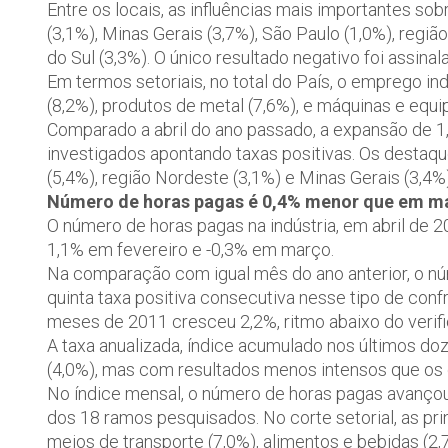
Entre os locais, as influências mais importantes s
(3,1%), Minas Gerais (3,7%), São Paulo (1,0%), regiã
do Sul (3,3%). O único resultado negativo foi assinal
Em termos setoriais, no total do País, o emprego in
(8,2%), produtos de metal (7,6%), e máquinas e equ
Comparado a abril do ano passado, a expansão de 1,
investigados apontando taxas positivas. Os destaqu
(5,4%), região Nordeste (3,1%) e Minas Gerais (3,4%)
Número de horas pagas é 0,4% menor que em m
O número de horas pagas na indústria, em abril de 2
1,1% em fevereiro e -0,3% em março.
Na comparação com igual mês do ano anterior, o nú
quinta taxa positiva consecutiva nesse tipo de conf
meses de 2011 cresceu 2,2%, ritmo abaixo do verifi
A taxa anualizada, índice acumulado nos últimos 
(4,0%), mas com resultados menos intensos que os 
No índice mensal, o número de horas pagas avançou
dos 18 ramos pesquisados. No corte setorial, as pri
meios de transporte (7,0%), alimentos e bebidas (2,