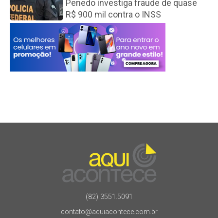
Penedo investiga fraude de quase
R$ 900 mil contra o INSS
(82) 3551.5091
contato@aquiacontece.com.br