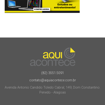
(82) 3551.5091
contato@aquiacontece.com.br
Avenida Antonio Candido Toledo Cabral, 149, Dom Constantino.
Penedo - Alagoas