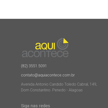
(82) 3551.5091
contato@aquiacontece.com.br
Avenida Antonio Candido Toledo Cabral, 149,
Dom Constantino. Penedo - Alagoas
Siga nas redes