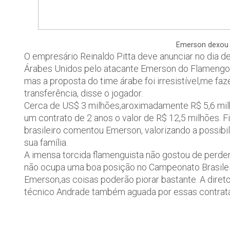
Emerson dexou o 
O empresário Reinaldo Pitta deve anunciar no dia de 
Árabes Unidos pelo atacante Emerson do Flamengo. P
mas a proposta do time árabe foi irresistível,me faz
transferência, disse o jogador.
Cerca de US$ 3 milhões,aroximadamente R$ 5,6 milh
um contrato de 2 anos o valor de R$ 12,5 milhões. Fi
brasileiro comentou Emerson, valorizando a possib
sua família.
A imensa torcida flamenguista não gostou de perder 
não ocupa uma boa posição no Campeonato Brasilei
Emerson,as coisas poderão piorar bastante. A direto
técnico Andrade também aguada por essas contrat