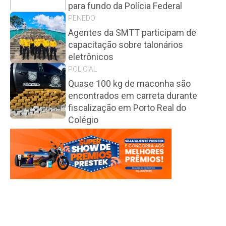
para fundo da Polícia Federal
PENEDO
Agentes da SMTT participam de
capacitação sobre talonários
eletrônicos
POLICIAL
Quase 100 kg de maconha são
encontrados em carreta durante
fiscalização em Porto Real do
Colégio