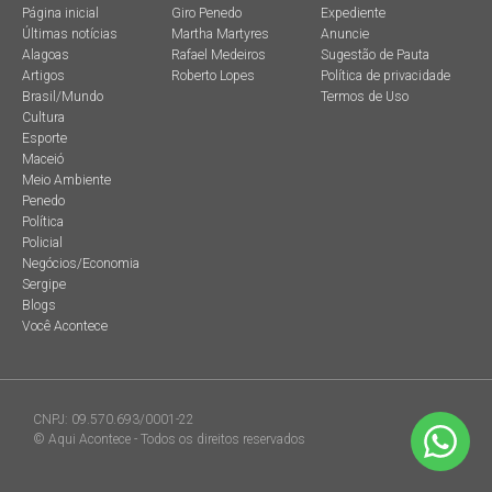
Página inicial
Giro Penedo
Expediente
Últimas notícias
Martha Martyres
Anuncie
Alagoas
Rafael Medeiros
Sugestão de Pauta
Artigos
Roberto Lopes
Política de privacidade
Brasil/Mundo
Termos de Uso
Cultura
Esporte
Maceió
Meio Ambiente
Penedo
Política
Policial
Negócios/Economia
Sergipe
Blogs
Você Acontece
CNPJ: 09.570.693/0001-22
© Aqui Acontece - Todos os direitos reservados